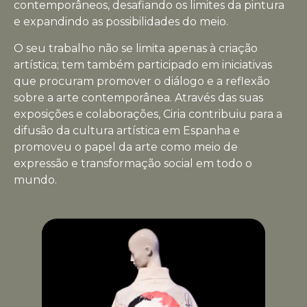
contemporâneos, desafiando os limites da pintura
e expandindo as possibilidades do meio.
O seu trabalho não se limita apenas à criação
artística; tem também participado em iniciativas
que procuram promover o diálogo e a reflexão
sobre a arte contemporânea. Através das suas
exposições e colaborações, Ciria contribuiu para a
difusão da cultura artística em Espanha e
promoveu o papel da arte como meio de
expressão e transformação social em todo o
mundo.